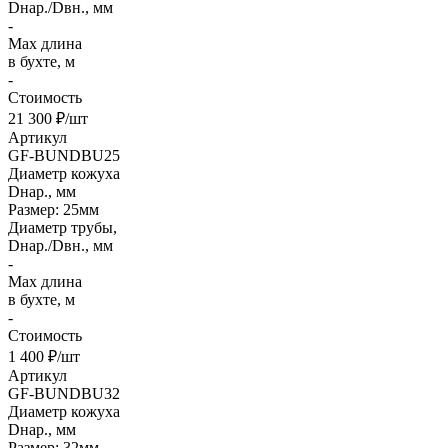
Dнар./Dвн., мм
-
Max длина
в бухте, м
-
Стоимость
21 300 ₽/шт
Артикул
GF-BUNDBU25
Диаметр кожуха
Dнар., мм
Размер: 25мм
Диаметр трубы,
Dнар./Dвн., мм
-
Max длина
в бухте, м
-
Стоимость
1 400 ₽/шт
Артикул
GF-BUNDBU32
Диаметр кожуха
Dнар., мм
Размер: 32мм