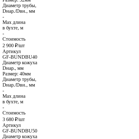
Диаметр трубы,
Dнар./Dвн., мм
-
Max длина
в бухте, м
-
Стоимость
2 900 ₽/шт
Артикул
GF-BUNDBU40
Диаметр кожуха
Dнар., мм
Размер: 40мм
Диаметр трубы,
Dнар./Dвн., мм
-
Max длина
в бухте, м
-
Стоимость
3 680 ₽/шт
Артикул
GF-BUNDBU50
Диаметр кожуха