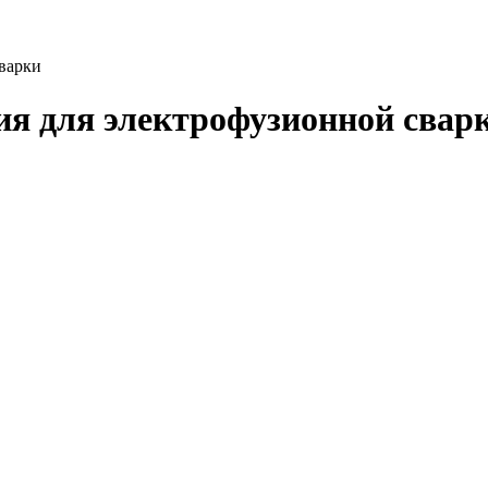
варки
ия для электрофузионной свар