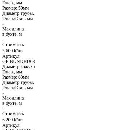
Dнар., мм
Размер: 50мм
Диаметр трубы,
Dнар./Dвн., мм
-
Max длина
в бухте, м
-
Стоимость
5 600 ₽/шт
Артикул
GF-BUNDBU63
Диаметр кожуха
Dнар., мм
Размер: 63мм
Диаметр трубы,
Dнар./Dвн., мм
-
Max длина
в бухте, м
-
Стоимость
6 200 ₽/шт
Артикул